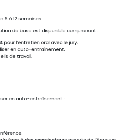
e 6 à 12 semaines.
tation de base est disponible comprenant :
ls
pour l’entretien oral avec le jury.
liser en auto-entraînement.
ils de travail.
iser en auto-entraînement :
onférence.
ale
face à des examinateurs experts de l’épreuve.