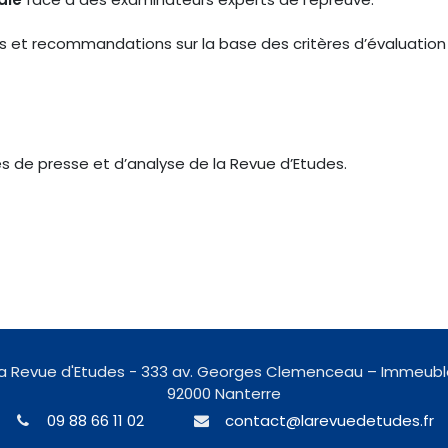
s et recommandations sur la base des critères d’évaluation 
 de presse et d’analyse de la Revue d’Etudes.
 La Revue d'Etudes - 333 av. Georges Clemenceau – Immeubl
92000 Nanterre
09 88 66 11 02
contact@larevuedetudes.fr