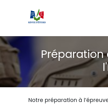
Se rendre au contenu
Accueil
Forces armées
Fonction publiqu
Préparation 
Notre préparation à l’épreuv