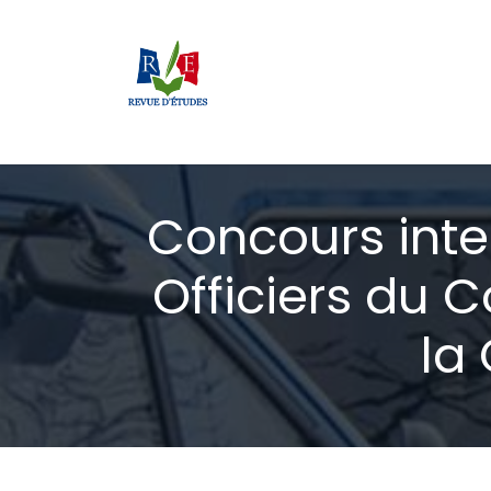
Se rendre au contenu
Accueil
Forces armées
Fonction publiqu
Concours inte
Officiers du 
la