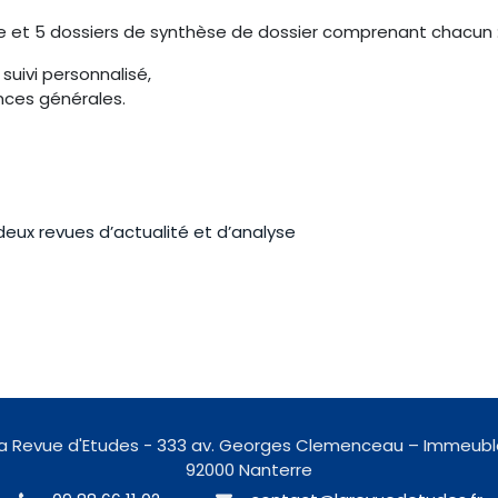
le et 5 dossiers de synthèse de dossier comprenant chacun 
 suivi personnalisé,
ces générales.
deux revues d’actualité et d’analyse
 La Revue d'Etudes - 333 av. Georges Clemenceau – Immeubl
92000 Nanterre