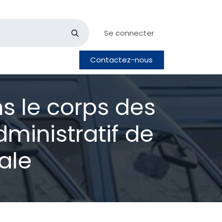
Se connecter
Contactez-nous
pos
Postes
s le corps des
ministratif de
ale